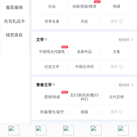
社会
侦探/悬疑/推理
情感
服装服饰
当当礼品卡
世界名著
历史
展开
猜您喜欢
文学
畅销榜
中国现当代随笔
名家作品
文集
纪实文学
中国古诗词
展开
青春文学
畅销榜
玄幻/新武侠/魔幻/
爱情/情感
古代言情
科幻
穿越/重生/架空
校园
展开
动漫/幽默
畅销榜