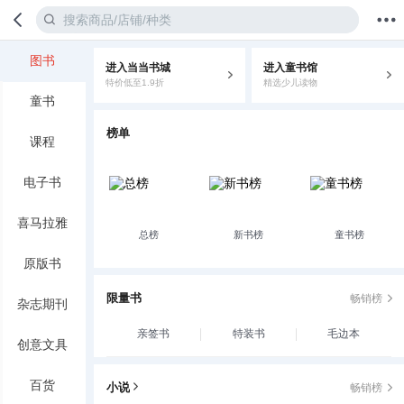
图书
进入当当书城
进入童书馆
首页
分类
值得买
购物车
我的当当
特价低至1.9折
精选少儿读物
童书
榜单
课程
电子书
喜马拉雅
总榜
新书榜
童书榜
原版书
限量书
畅销榜
杂志期刊
亲签书
特装书
毛边本
创意文具
百货
小说
畅销榜