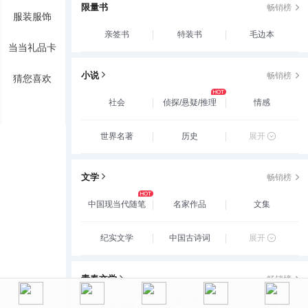
限量书
畅销榜
服装服饰
亲签书
特装书
毛边本
当当礼品卡
小说
畅销榜
猜您喜欢
社会
侦探/悬疑/推理
情感
世界名著
历史
展开
文学
畅销榜
中国现当代随笔
名家作品
文集
纪实文学
中国古诗词
展开
青春文学
畅销榜
玄幻/新武侠/魔幻/
爱情/情感
古代言情