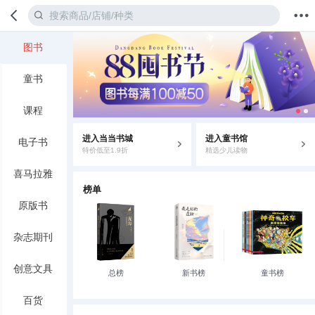
图书
首页
分类
值得买
购物车
我的当当
童书
课程
进入当当书城
进入童书馆
电子书
特价低至1.9折
精选少儿读物
喜马拉雅
榜单
原版书
杂志期刊
创意文具
总榜
新书榜
童书榜
百货