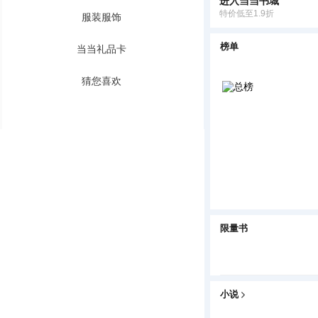
进入当当书城
特价低至1.9折
服装服饰
榜单
当当礼品卡
猜您喜欢
限量书
小说