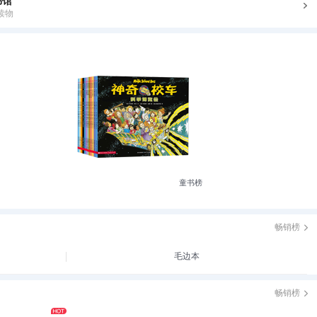
书馆
读物
童书榜
畅销榜
毛边本
畅销榜