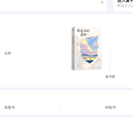
进入童
精选少儿
总榜
新书榜
亲签书
特装书