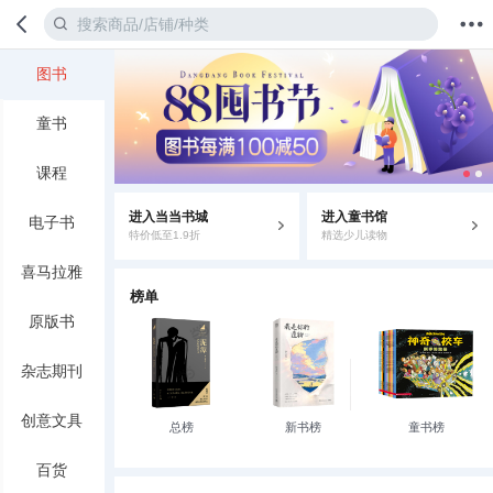
图书
首页
分类
值得买
购物车
我的当当
童书
课程
进入当当书城
进入童书馆
电子书
特价低至1.9折
精选少儿读物
喜马拉雅
榜单
原版书
杂志期刊
创意文具
总榜
新书榜
童书榜
百货