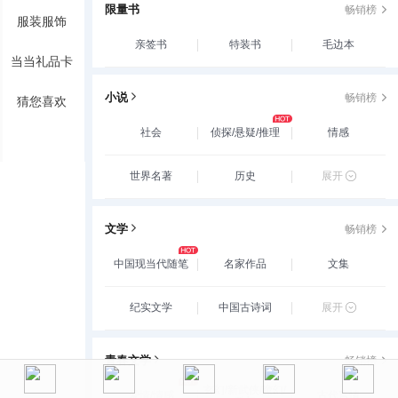
限量书
畅销榜
服装服饰
亲签书
特装书
毛边本
当当礼品卡
小说
畅销榜
猜您喜欢
社会
侦探/悬疑/推理
情感
世界名著
历史
展开
文学
畅销榜
中国现当代随笔
名家作品
文集
纪实文学
中国古诗词
展开
青春文学
畅销榜
玄幻/新武侠/魔幻/
爱情/情感
古代言情