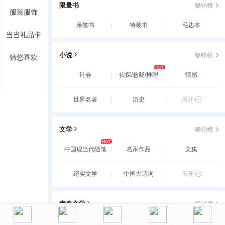
限量书
畅销榜
服装服饰
亲签书
特装书
毛边本
当当礼品卡
小说
畅销榜
猜您喜欢
社会
侦探/悬疑/推理
情感
世界名著
历史
展开
文学
畅销榜
中国现当代随笔
名家作品
文集
纪实文学
中国古诗词
展开
青春文学
畅销榜
玄幻/新武侠/魔幻/
爱情/情感
古代言情