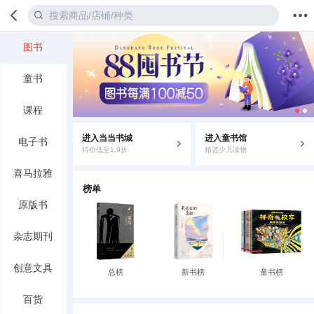
图书
首页
分类
值得买
购物车
我的当当
童书
课程
进入当当书城
进入童书馆
电子书
特价低至1.9折
精选少儿读物
喜马拉雅
榜单
原版书
杂志期刊
创意文具
总榜
新书榜
童书榜
百货