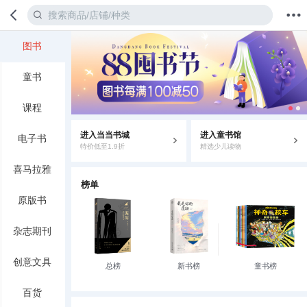
图书
首页
分类
值得买
购物车
我的当当
童书
课程
进入当当书城
进入童书馆
电子书
特价低至1.9折
精选少儿读物
喜马拉雅
榜单
原版书
杂志期刊
创意文具
总榜
新书榜
童书榜
百货