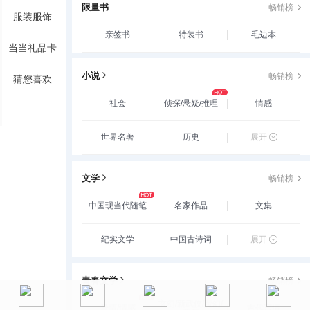
限量书
畅销榜
服装服饰
亲签书
特装书
毛边本
当当礼品卡
小说
畅销榜
猜您喜欢
社会
侦探/悬疑/推理
情感
世界名著
历史
展开
文学
畅销榜
中国现当代随笔
名家作品
文集
纪实文学
中国古诗词
展开
青春文学
畅销榜
玄幻/新武侠/魔幻/
爱情/情感
古代言情