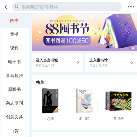
图书
首页
分类
值得买
购物车
我的当当
童书
课程
进入当当书城
进入童书馆
电子书
特价低至1.9折
精选少儿读物
喜马拉雅
榜单
原版书
杂志期刊
创意文具
总榜
新书榜
童书榜
百货