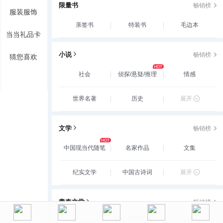
限量书
畅销榜
服装服饰
亲签书
特装书
毛边本
当当礼品卡
小说
畅销榜
猜您喜欢
社会
侦探/悬疑/推理
情感
世界名著
历史
展开
文学
畅销榜
中国现当代随笔
名家作品
文集
纪实文学
中国古诗词
展开
青春文学
畅销榜
玄幻/新武侠/魔幻/
爱情/情感
古代言情