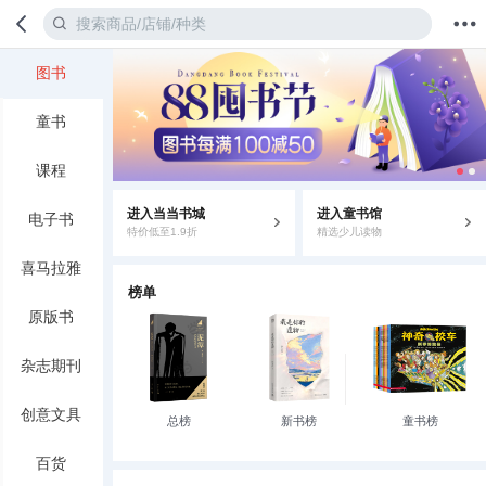
图书
首页
分类
值得买
购物车
我的当当
童书
课程
进入当当书城
进入童书馆
电子书
特价低至1.9折
精选少儿读物
喜马拉雅
榜单
原版书
杂志期刊
创意文具
总榜
新书榜
童书榜
百货