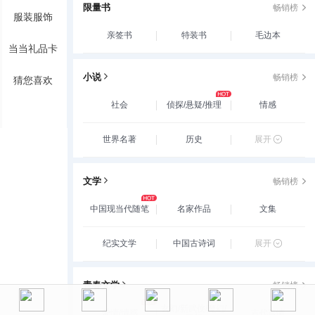
限量书
畅销榜
服装服饰
亲签书
特装书
毛边本
当当礼品卡
小说
畅销榜
猜您喜欢
社会
侦探/悬疑/推理
情感
世界名著
历史
展开
文学
畅销榜
中国现当代随笔
名家作品
文集
纪实文学
中国古诗词
展开
青春文学
畅销榜
玄幻/新武侠/魔幻/
爱情/情感
古代言情