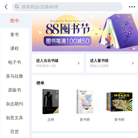
图书
首页
分类
值得买
购物车
我的当当
童书
课程
进入当当书城
进入童书馆
电子书
特价低至1.9折
精选少儿读物
喜马拉雅
榜单
原版书
杂志期刊
创意文具
总榜
新书榜
童书榜
百货