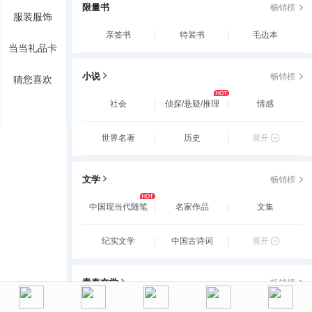
限量书
畅销榜
服装服饰
亲签书
特装书
毛边本
当当礼品卡
小说
畅销榜
猜您喜欢
社会
侦探/悬疑/推理
情感
世界名著
历史
展开
文学
畅销榜
中国现当代随笔
名家作品
文集
纪实文学
中国古诗词
展开
青春文学
畅销榜
玄幻/新武侠/魔幻/
爱情/情感
古代言情