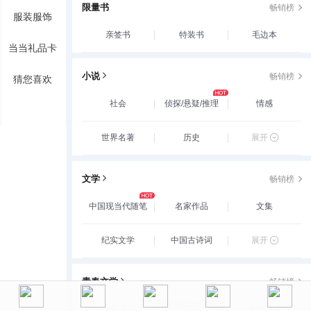
限量书
畅销榜
服装服饰
亲签书
特装书
毛边本
当当礼品卡
小说
畅销榜
猜您喜欢
社会
侦探/悬疑/推理
情感
世界名著
历史
展开
文学
畅销榜
中国现当代随笔
名家作品
文集
纪实文学
中国古诗词
展开
青春文学
畅销榜
玄幻/新武侠/魔幻/
爱情/情感
古代言情