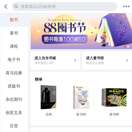
图书
首页
分类
值得买
购物车
我的当当
童书
课程
进入当当书城
进入童书馆
电子书
特价低至1.9折
精选少儿读物
喜马拉雅
榜单
原版书
杂志期刊
创意文具
总榜
新书榜
童书榜
百货