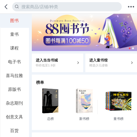
图书
首页
分类
值得买
购物车
我的当当
童书
课程
进入当当书城
进入童书馆
电子书
特价低至1.9折
精选少儿读物
喜马拉雅
榜单
原版书
杂志期刊
创意文具
总榜
新书榜
童书榜
百货