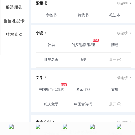
限量书
畅销榜
服装服饰
亲签书
特装书
毛边本
当当礼品卡
小说
畅销榜
猜您喜欢
社会
侦探/悬疑/推理
情感
世界名著
历史
展开
文学
畅销榜
中国现当代随笔
名家作品
文集
纪实文学
中国古诗词
展开
青春文学
畅销榜
玄幻/新武侠/魔幻/
爱情/情感
古代言情