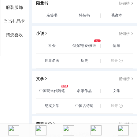
限量书
畅销榜
服装服饰
亲签书
特装书
毛边本
当当礼品卡
小说
畅销榜
猜您喜欢
社会
侦探/悬疑/推理
情感
世界名著
历史
展开
文学
畅销榜
中国现当代随笔
名家作品
文集
纪实文学
中国古诗词
展开
青春文学
畅销榜
玄幻/新武侠/魔幻/
爱情/情感
古代言情