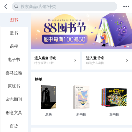
图书
首页
分类
值得买
购物车
我的当当
童书
课程
进入当当书城
进入童书馆
电子书
特价低至1.9折
精选少儿读物
喜马拉雅
榜单
原版书
杂志期刊
创意文具
总榜
新书榜
童书榜
百货