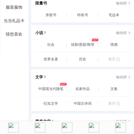
限量书
畅销榜
服装服饰
亲签书
特装书
毛边本
当当礼品卡
小说
畅销榜
猜您喜欢
社会
侦探/悬疑/推理
情感
世界名著
历史
展开
文学
畅销榜
中国现当代随笔
名家作品
文集
纪实文学
中国古诗词
展开
青春文学
畅销榜
玄幻/新武侠/魔幻/
爱情/情感
古代言情