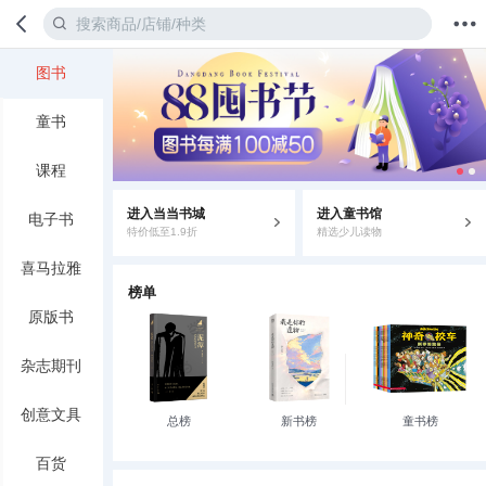
图书
首页
分类
值得买
购物车
我的当当
童书
课程
进入当当书城
进入童书馆
电子书
特价低至1.9折
精选少儿读物
喜马拉雅
榜单
原版书
杂志期刊
创意文具
总榜
新书榜
童书榜
百货