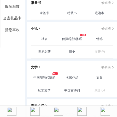
限量书
畅销榜
服装服饰
亲签书
特装书
毛边本
当当礼品卡
小说
畅销榜
猜您喜欢
社会
侦探/悬疑/推理
情感
世界名著
历史
展开
文学
畅销榜
中国现当代随笔
名家作品
文集
纪实文学
中国古诗词
展开
青春文学
畅销榜
玄幻/新武侠/魔幻/
爱情/情感
古代言情