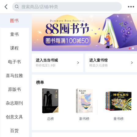
图书
首页
分类
值得买
购物车
我的当当
童书
课程
进入当当书城
进入童书馆
电子书
特价低至1.9折
精选少儿读物
喜马拉雅
榜单
原版书
杂志期刊
创意文具
总榜
新书榜
童书榜
百货