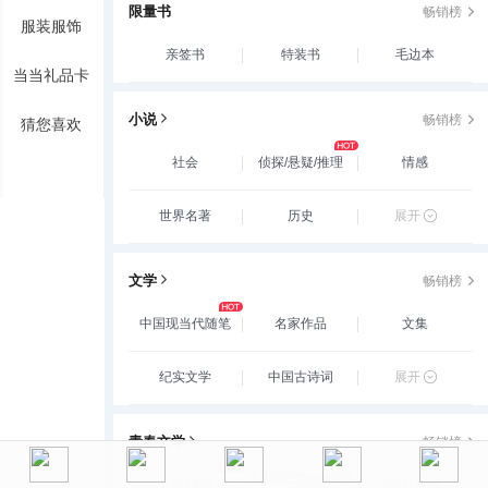
限量书
畅销榜
服装服饰
亲签书
特装书
毛边本
当当礼品卡
小说
畅销榜
猜您喜欢
社会
侦探/悬疑/推理
情感
世界名著
历史
展开
文学
畅销榜
中国现当代随笔
名家作品
文集
纪实文学
中国古诗词
展开
青春文学
畅销榜
玄幻/新武侠/魔幻/
爱情/情感
古代言情