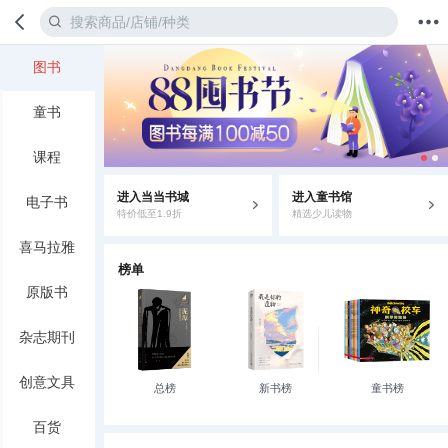
图书
首页
分类
值得买
购物车
我的当当
童书
课程
进入当当书城
进入童书馆
电子书
特价低至1.9折
精选少儿读物
喜马拉雅
榜单
原版书
杂志期刊
创意文具
总榜
新书榜
童书榜
百货