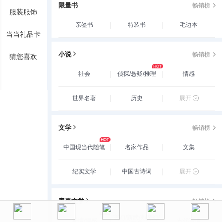
限量书
畅销榜
服装服饰
亲签书
特装书
毛边本
当当礼品卡
小说
畅销榜
猜您喜欢
社会
侦探/悬疑/推理
情感
世界名著
历史
展开
文学
畅销榜
中国现当代随笔
名家作品
文集
纪实文学
中国古诗词
展开
青春文学
畅销榜
玄幻/新武侠/魔幻/
爱情/情感
古代言情