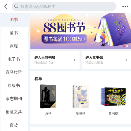
图书
首页
分类
值得买
购物车
我的当当
童书
课程
进入当当书城
进入童书馆
电子书
特价低至1.9折
精选少儿读物
喜马拉雅
榜单
原版书
杂志期刊
创意文具
总榜
新书榜
童书榜
百货