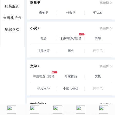
限量书
畅销榜
服装服饰
亲签书
特装书
毛边本
当当礼品卡
小说
畅销榜
猜您喜欢
社会
侦探/悬疑/推理
情感
世界名著
历史
展开
文学
畅销榜
中国现当代随笔
名家作品
文集
纪实文学
中国古诗词
展开
青春文学
畅销榜
玄幻/新武侠/魔幻/
爱情/情感
古代言情