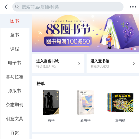
图书
首页
分类
值得买
购物车
我的当当
童书
课程
进入当当书城
进入童书馆
电子书
特价低至1.9折
精选少儿读物
喜马拉雅
榜单
原版书
杂志期刊
创意文具
总榜
新书榜
童书榜
百货