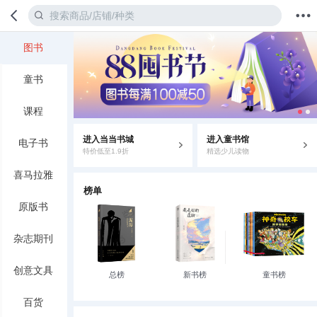
图书
首页
分类
值得买
购物车
我的当当
童书
课程
进入当当书城
进入童书馆
电子书
特价低至1.9折
精选少儿读物
喜马拉雅
榜单
原版书
杂志期刊
创意文具
总榜
新书榜
童书榜
百货