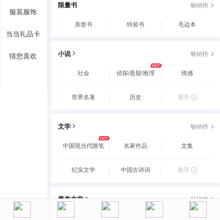
限量书
畅销榜
服装服饰
亲签书
特装书
毛边本
当当礼品卡
小说
畅销榜
猜您喜欢
社会
侦探/悬疑/推理
情感
世界名著
历史
展开
文学
畅销榜
中国现当代随笔
名家作品
文集
纪实文学
中国古诗词
展开
青春文学
畅销榜
玄幻/新武侠/魔幻/
爱情/情感
古代言情