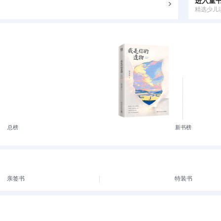
进入童
精选少儿
总榜
新书榜
亲签书
特装书