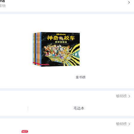
书馆
读物
童书榜
畅销榜
毛边本
畅销榜