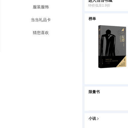
进入当当书城
特价低至1.9折
服装服饰
榜单
当当礼品卡
猜您喜欢
限量书
小说