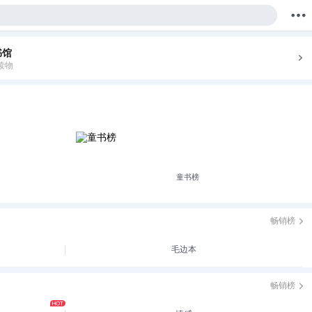
书馆
购物车
我的当当
读物
童书榜
畅销榜
毛边本
畅销榜