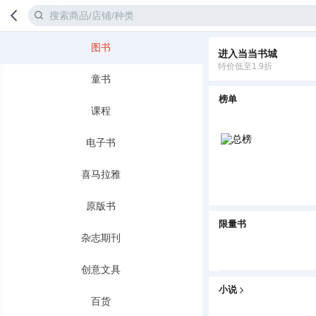
图书
进入当当书城
首页
分类
特价低至1.9折
童书
榜单
课程
电子书
喜马拉雅
原版书
限量书
杂志期刊
创意文具
小说
百货