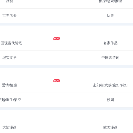
社会
侦探/悬疑/推理
世界名著
历史
中国现当代随笔
名家作品
纪实文学
中国古诗词
爱情/情感
玄幻/新武侠/魔幻/科幻
穿越/重生/架空
校园
大陆漫画
欧美漫画