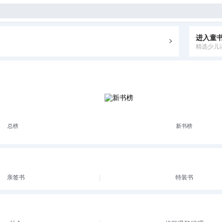
进入童
值得买
精选少儿
总榜
新书榜
亲签书
特装书