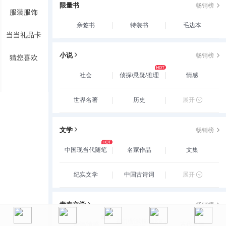
限量书
畅销榜
服装服饰
亲签书
特装书
毛边本
当当礼品卡
小说
畅销榜
猜您喜欢
社会
侦探/悬疑/推理
情感
世界名著
历史
展开
文学
畅销榜
中国现当代随笔
名家作品
文集
纪实文学
中国古诗词
展开
青春文学
畅销榜
玄幻/新武侠/魔幻/
爱情/情感
古代言情