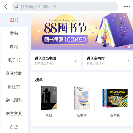
图书
首页
分类
值得买
购物车
我的当当
童书
课程
进入当当书城
进入童书馆
电子书
特价低至1.9折
精选少儿读物
喜马拉雅
榜单
原版书
杂志期刊
创意文具
总榜
新书榜
童书榜
百货