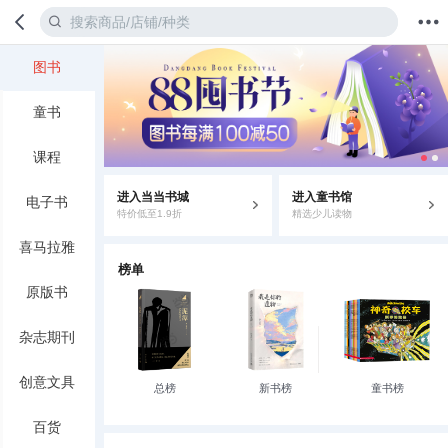
图书
首页
分类
值得买
购物车
我的当当
童书
课程
进入当当书城
进入童书馆
电子书
特价低至1.9折
精选少儿读物
喜马拉雅
榜单
原版书
杂志期刊
创意文具
总榜
新书榜
童书榜
百货