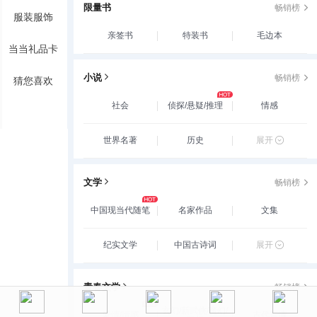
限量书
畅销榜
服装服饰
亲签书
特装书
毛边本
当当礼品卡
小说
畅销榜
猜您喜欢
社会
侦探/悬疑/推理
情感
世界名著
历史
展开
文学
畅销榜
中国现当代随笔
名家作品
文集
纪实文学
中国古诗词
展开
青春文学
畅销榜
玄幻/新武侠/魔幻/
爱情/情感
古代言情