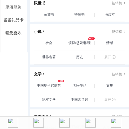
限量书
畅销榜
服装服饰
亲签书
特装书
毛边本
当当礼品卡
小说
畅销榜
猜您喜欢
社会
侦探/悬疑/推理
情感
世界名著
历史
展开
文学
畅销榜
中国现当代随笔
名家作品
文集
纪实文学
中国古诗词
展开
青春文学
畅销榜
玄幻/新武侠/魔幻/
爱情/情感
古代言情