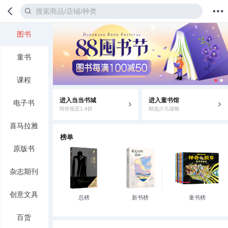
图书
首页
分类
值得买
购物车
我的当当
童书
课程
进入当当书城
进入童书馆
电子书
特价低至1.9折
精选少儿读物
喜马拉雅
榜单
原版书
杂志期刊
创意文具
总榜
新书榜
童书榜
百货