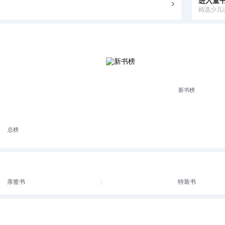
进入童
精选少儿
新书榜
总榜
亲签书
特装书