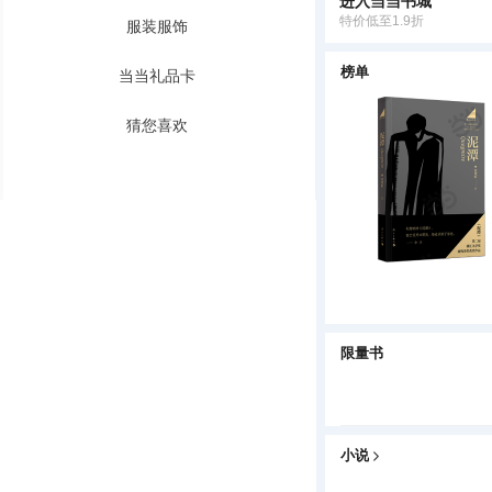
进入当当书城
特价低至1.9折
服装服饰
榜单
当当礼品卡
猜您喜欢
限量书
小说