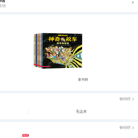
书馆
读物
童书榜
畅销榜
毛边本
畅销榜