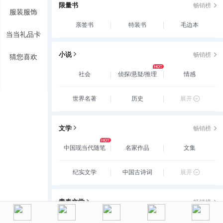
限量书
畅销榜
服装服饰
亲签书
特装书
毛边本
当当礼品卡
小说
畅销榜
猜您喜欢
社会
侦探/悬疑/推理
情感
世界名著
历史
展开
文学
畅销榜
中国现当代随笔
名家作品
文集
纪实文学
中国古诗词
展开
青春文学
畅销榜
玄幻/新武侠/魔幻/
爱情/情感
古代言情