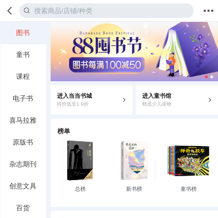
图书
首页
分类
值得买
购物车
我的当当
童书
课程
进入当当书城
进入童书馆
电子书
特价低至1.9折
精选少儿读物
喜马拉雅
榜单
原版书
杂志期刊
创意文具
总榜
新书榜
童书榜
百货