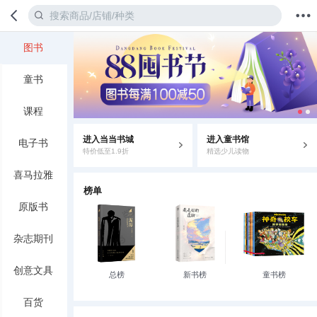
图书
首页
分类
值得买
购物车
我的当当
童书
课程
进入当当书城
进入童书馆
电子书
特价低至1.9折
精选少儿读物
喜马拉雅
榜单
原版书
杂志期刊
创意文具
总榜
新书榜
童书榜
百货