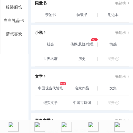
限量书
畅销榜
服装服饰
亲签书
特装书
毛边本
当当礼品卡
小说
畅销榜
猜您喜欢
社会
侦探/悬疑/推理
情感
世界名著
历史
展开
文学
畅销榜
中国现当代随笔
名家作品
文集
纪实文学
中国古诗词
展开
青春文学
畅销榜
玄幻/新武侠/魔幻/
爱情/情感
古代言情