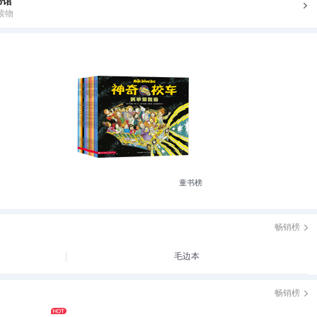
书馆
读物
童书榜
畅销榜
毛边本
畅销榜