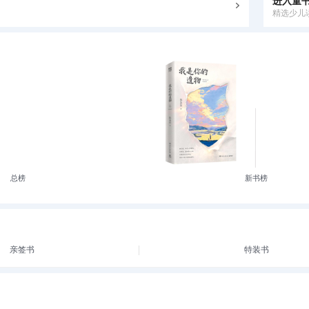
进入童
精选少儿
总榜
新书榜
亲签书
特装书