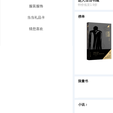
进入当当书城
特价低至1.9折
服装服饰
榜单
当当礼品卡
猜您喜欢
限量书
小说