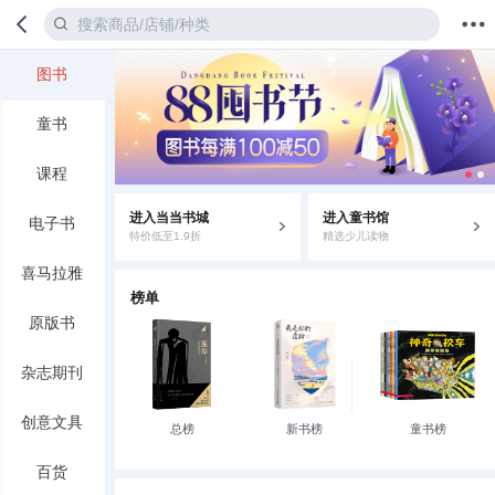
图书
首页
分类
值得买
购物车
我的当当
童书
课程
进入当当书城
进入童书馆
电子书
特价低至1.9折
精选少儿读物
喜马拉雅
榜单
原版书
杂志期刊
创意文具
总榜
新书榜
童书榜
百货