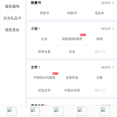
限量书
畅销榜
服装服饰
亲签书
特装书
毛边本
当当礼品卡
小说
畅销榜
猜您喜欢
社会
侦探/悬疑/推理
情感
世界名著
历史
展开
文学
畅销榜
中国现当代随笔
名家作品
文集
纪实文学
中国古诗词
展开
青春文学
畅销榜
玄幻/新武侠/魔幻/
爱情/情感
古代言情