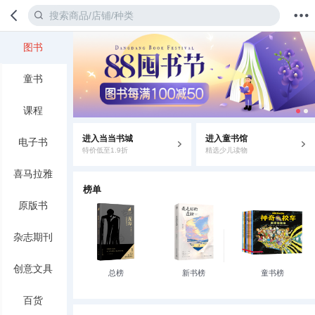
图书
首页
分类
值得买
购物车
我的当当
童书
课程
进入当当书城
进入童书馆
电子书
特价低至1.9折
精选少儿读物
喜马拉雅
榜单
原版书
杂志期刊
创意文具
总榜
新书榜
童书榜
百货