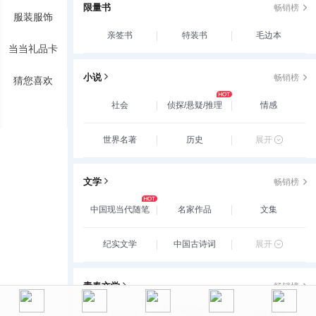
限量书
畅销榜
服装服饰
亲签书
特装书
毛边本
当当礼品卡
小说
畅销榜
猜您喜欢
社会
侦探/悬疑/推理
情感
世界名著
历史
展开
文学
畅销榜
中国现当代随笔
名家作品
文集
纪实文学
中国古诗词
展开
青春文学
畅销榜
玄幻/新武侠/魔幻/
爱情/情感
古代言情