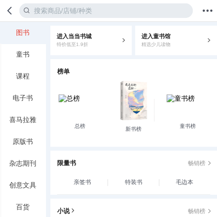
图书
进入当当书城
进入童书馆
首页
分类
值得买
购物车
我的当当
特价低至1.9折
精选少儿读物
童书
榜单
课程
电子书
喜马拉雅
总榜
童书榜
新书榜
原版书
杂志期刊
限量书
畅销榜
亲签书
特装书
毛边本
创意文具
百货
小说
畅销榜