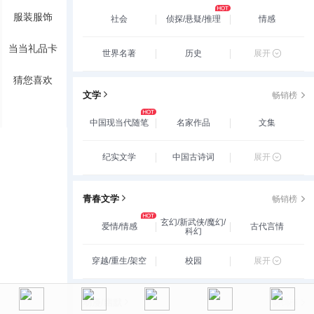
服装服饰
社会
侦探/悬疑/推理
情感
当当礼品卡
世界名著
历史
展开
猜您喜欢
文学
畅销榜
中国现当代随笔
名家作品
文集
纪实文学
中国古诗词
展开
青春文学
畅销榜
玄幻/新武侠/魔幻/
爱情/情感
古代言情
科幻
穿越/重生/架空
校园
展开
动漫/幽默
畅销榜