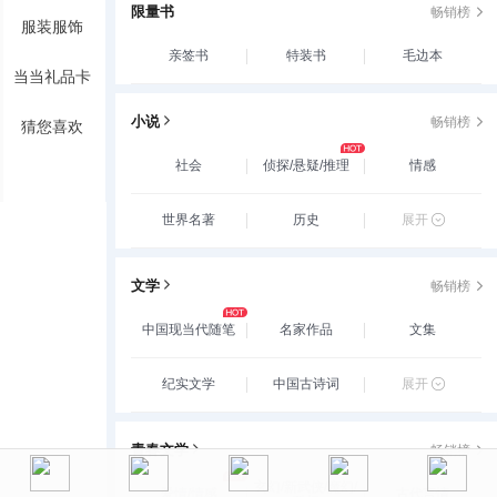
限量书
畅销榜
服装服饰
亲签书
特装书
毛边本
当当礼品卡
小说
畅销榜
猜您喜欢
社会
侦探/悬疑/推理
情感
世界名著
历史
展开
文学
畅销榜
中国现当代随笔
名家作品
文集
纪实文学
中国古诗词
展开
青春文学
畅销榜
玄幻/新武侠/魔幻/
爱情/情感
古代言情