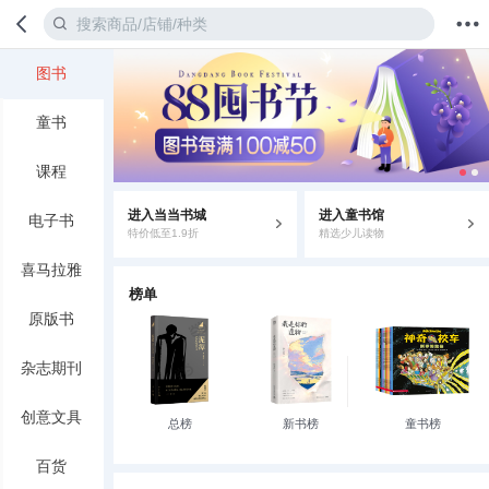
图书
首页
分类
值得买
购物车
我的当当
童书
课程
进入当当书城
进入童书馆
电子书
特价低至1.9折
精选少儿读物
喜马拉雅
榜单
原版书
杂志期刊
创意文具
总榜
新书榜
童书榜
百货