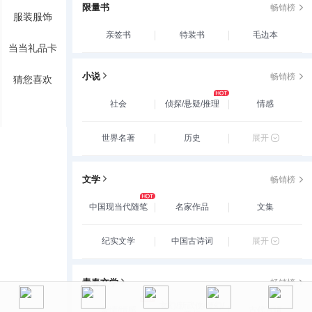
限量书
畅销榜
服装服饰
亲签书
特装书
毛边本
当当礼品卡
小说
畅销榜
猜您喜欢
社会
侦探/悬疑/推理
情感
世界名著
历史
展开
文学
畅销榜
中国现当代随笔
名家作品
文集
纪实文学
中国古诗词
展开
青春文学
畅销榜
玄幻/新武侠/魔幻/
爱情/情感
古代言情