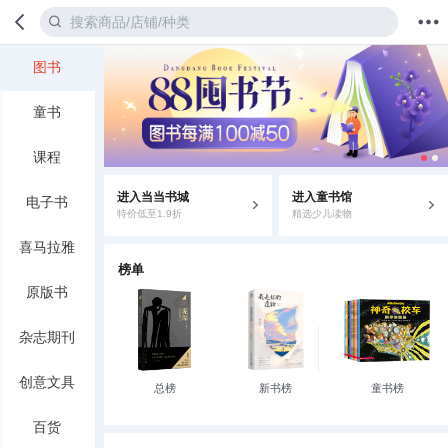
图书
首页
分类
值得买
购物车
我的当当
童书
课程
进入当当书城
进入童书馆
电子书
特价低至1.9折
精选少儿读物
喜马拉雅
榜单
原版书
杂志期刊
创意文具
总榜
新书榜
童书榜
百货