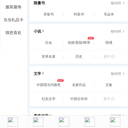
限量书
畅销榜
服装服饰
亲签书
特装书
毛边本
当当礼品卡
小说
畅销榜
猜您喜欢
社会
侦探/悬疑/推理
情感
世界名著
历史
展开
文学
畅销榜
中国现当代随笔
名家作品
文集
纪实文学
中国古诗词
展开
青春文学
畅销榜
玄幻/新武侠/魔幻/
爱情/情感
古代言情