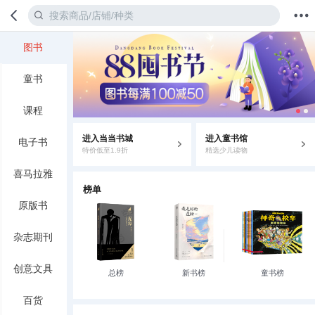
图书
首页
分类
值得买
购物车
我的当当
童书
课程
进入当当书城
进入童书馆
电子书
特价低至1.9折
精选少儿读物
喜马拉雅
榜单
原版书
杂志期刊
创意文具
总榜
新书榜
童书榜
百货