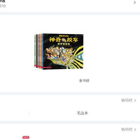
书馆
读物
童书榜
畅销榜
毛边本
畅销榜