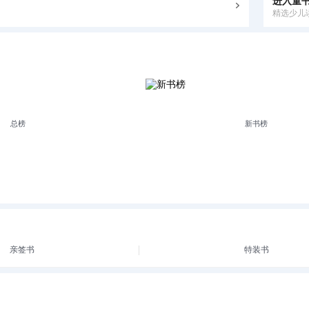
进入童
精选少儿
总榜
新书榜
亲签书
特装书