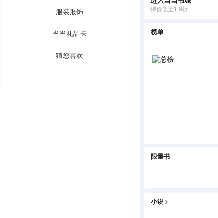
进入当当书城
特价低至1.9折
服装服饰
榜单
当当礼品卡
猜您喜欢
限量书
小说