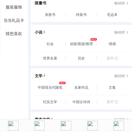
限量书
畅销榜
服装服饰
亲签书
特装书
毛边本
当当礼品卡
小说
畅销榜
猜您喜欢
社会
侦探/悬疑/推理
情感
世界名著
历史
展开
文学
畅销榜
中国现当代随笔
名家作品
文集
纪实文学
中国古诗词
展开
青春文学
畅销榜
玄幻/新武侠/魔幻/
爱情/情感
古代言情