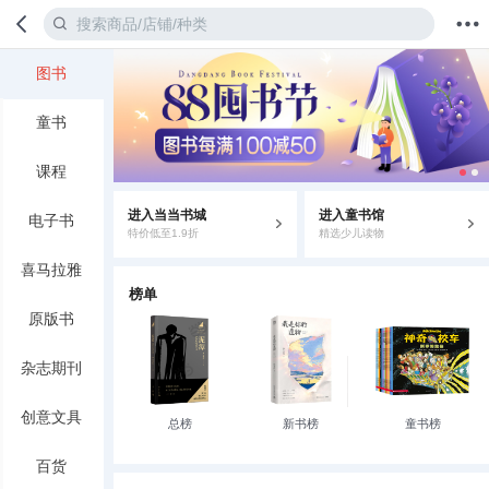
图书
首页
分类
值得买
购物车
我的当当
童书
课程
进入当当书城
进入童书馆
电子书
特价低至1.9折
精选少儿读物
喜马拉雅
榜单
原版书
杂志期刊
创意文具
总榜
新书榜
童书榜
百货