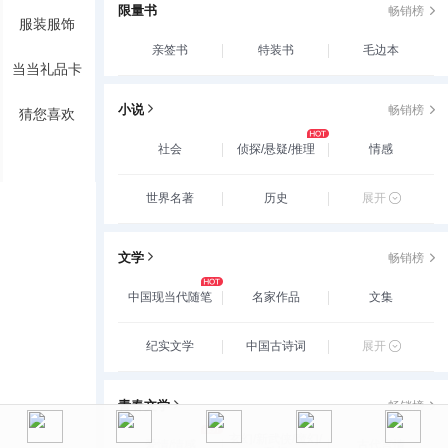
限量书
畅销榜
服装服饰
亲签书
特装书
毛边本
当当礼品卡
小说
畅销榜
猜您喜欢
社会
侦探/悬疑/推理
情感
世界名著
历史
展开
文学
畅销榜
中国现当代随笔
名家作品
文集
纪实文学
中国古诗词
展开
青春文学
畅销榜
玄幻/新武侠/魔幻/
爱情/情感
古代言情