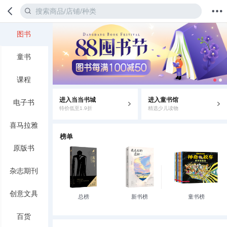
图书
首页
分类
值得买
购物车
我的当当
童书
课程
进入当当书城
进入童书馆
电子书
特价低至1.9折
精选少儿读物
喜马拉雅
榜单
原版书
杂志期刊
创意文具
总榜
新书榜
童书榜
百货