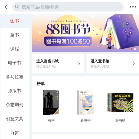
图书
首页
分类
值得买
购物车
我的当当
童书
课程
进入当当书城
进入童书馆
电子书
特价低至1.9折
精选少儿读物
喜马拉雅
榜单
原版书
杂志期刊
创意文具
总榜
新书榜
童书榜
百货