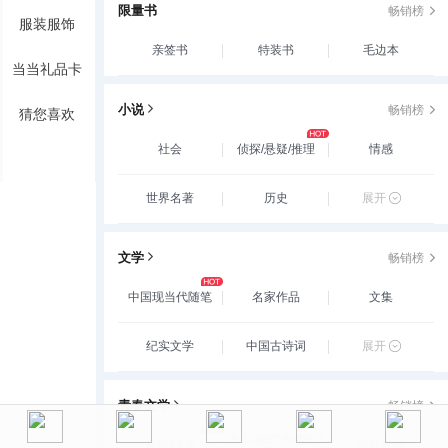
限量书
畅销榜
服装服饰
亲签书
特装书
毛边本
当当礼品卡
小说
畅销榜
猜您喜欢
社会
侦探/悬疑/推理
情感
世界名著
历史
展开
文学
畅销榜
中国现当代随笔
名家作品
文集
纪实文学
中国古诗词
展开
青春文学
畅销榜
玄幻/新武侠/魔幻/
爱情/情感
古代言情