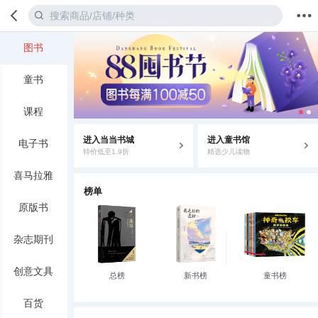
图书
首页
分类
值得买
购物车
我的当当
童书
课程
进入当当书城
进入童书馆
电子书
特价低至1.9折
精选少儿读物
喜马拉雅
榜单
原版书
杂志期刊
创意文具
总榜
新书榜
童书榜
百货