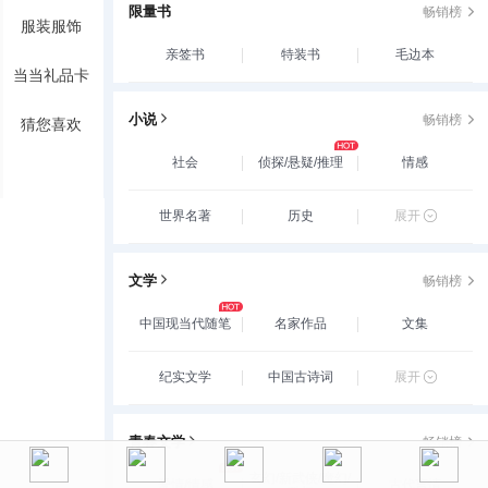
限量书
畅销榜
服装服饰
亲签书
特装书
毛边本
当当礼品卡
小说
畅销榜
猜您喜欢
社会
侦探/悬疑/推理
情感
世界名著
历史
展开
文学
畅销榜
中国现当代随笔
名家作品
文集
纪实文学
中国古诗词
展开
青春文学
畅销榜
玄幻/新武侠/魔幻/
爱情/情感
古代言情