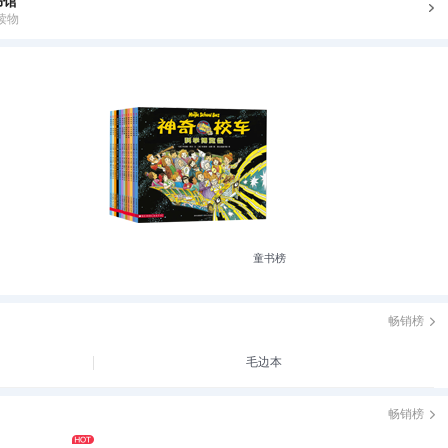
书馆
读物
童书榜
畅销榜
毛边本
畅销榜