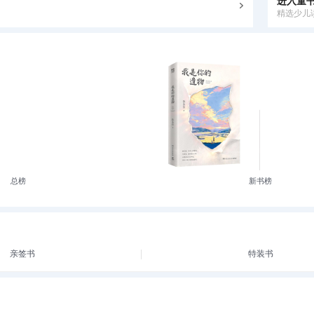
进入童
精选少儿
总榜
新书榜
亲签书
特装书