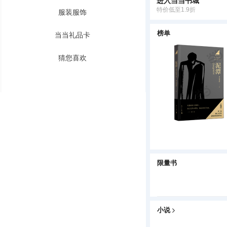
进入当当书城
特价低至1.9折
服装服饰
榜单
当当礼品卡
猜您喜欢
限量书
小说