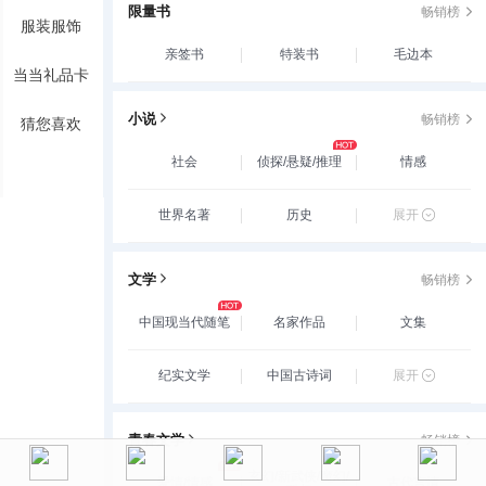
限量书
畅销榜
服装服饰
亲签书
特装书
毛边本
当当礼品卡
小说
畅销榜
猜您喜欢
社会
侦探/悬疑/推理
情感
世界名著
历史
展开
文学
畅销榜
中国现当代随笔
名家作品
文集
纪实文学
中国古诗词
展开
青春文学
畅销榜
玄幻/新武侠/魔幻/
爱情/情感
古代言情