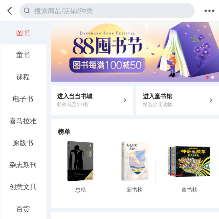
图书
首页
分类
值得买
购物车
我的当当
童书
课程
进入当当书城
进入童书馆
电子书
特价低至1.9折
精选少儿读物
喜马拉雅
榜单
原版书
杂志期刊
创意文具
总榜
新书榜
童书榜
百货