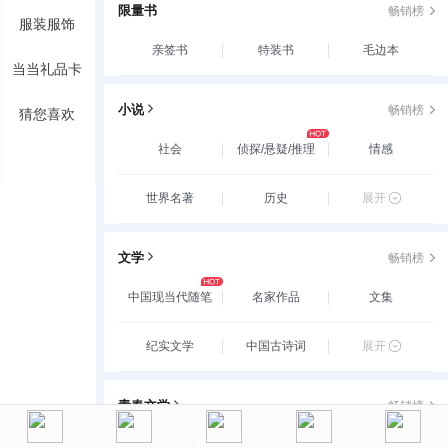
限量书
畅销榜
服装服饰
亲签书
特装书
毛边本
当当礼品卡
小说
畅销榜
猜您喜欢
社会
侦探/悬疑/推理
情感
世界名著
历史
展开
文学
畅销榜
中国现当代随笔
名家作品
文集
纪实文学
中国古诗词
展开
青春文学
畅销榜
玄幻/新武侠/魔幻/
爱情/情感
古代言情