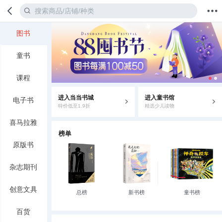
图书
首页
分类
值得买
购物车
我的当当
童书
课程
进入当当书城
进入童书馆
电子书
特价低至1.9折
精选少儿读物
喜马拉雅
榜单
原版书
杂志期刊
创意文具
总榜
新书榜
童书榜
百货