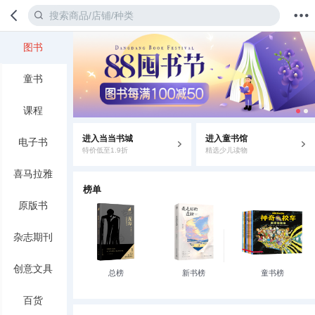
图书
首页
分类
值得买
购物车
我的当当
童书
课程
进入当当书城
进入童书馆
电子书
特价低至1.9折
精选少儿读物
喜马拉雅
榜单
原版书
杂志期刊
创意文具
总榜
新书榜
童书榜
百货