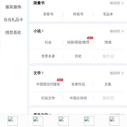
限量书
畅销榜
服装服饰
亲签书
特装书
毛边本
当当礼品卡
小说
畅销榜
猜您喜欢
社会
侦探/悬疑/推理
情感
世界名著
历史
展开
文学
畅销榜
中国现当代随笔
名家作品
文集
纪实文学
中国古诗词
展开
青春文学
畅销榜
玄幻/新武侠/魔幻/
爱情/情感
古代言情