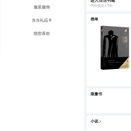
进入当当书城
特价低至1.9折
服装服饰
榜单
当当礼品卡
猜您喜欢
限量书
小说