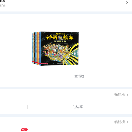
书馆
读物
童书榜
畅销榜
毛边本
畅销榜