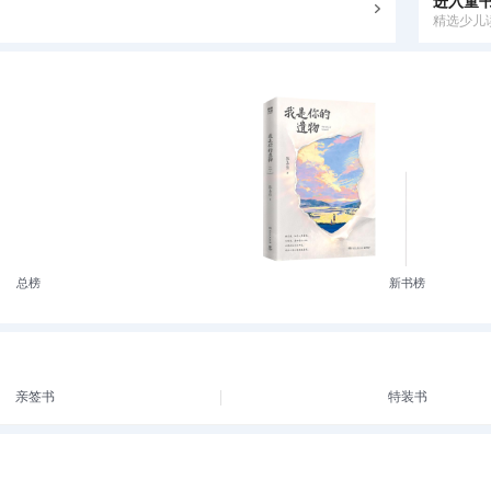
进入童
精选少儿
总榜
新书榜
亲签书
特装书