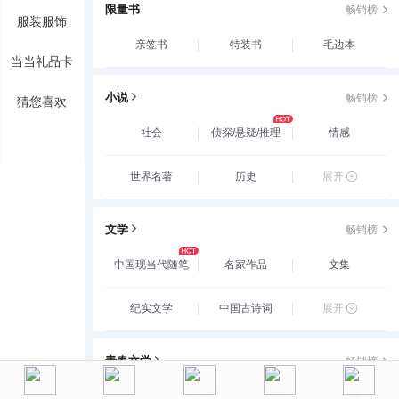
限量书
畅销榜
服装服饰
亲签书
特装书
毛边本
当当礼品卡
小说
畅销榜
猜您喜欢
社会
侦探/悬疑/推理
情感
世界名著
历史
展开
文学
畅销榜
中国现当代随笔
名家作品
文集
纪实文学
中国古诗词
展开
青春文学
畅销榜
玄幻/新武侠/魔幻/
爱情/情感
古代言情