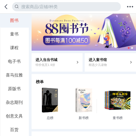
图书
首页
分类
值得买
购物车
我的当当
童书
课程
进入当当书城
进入童书馆
电子书
特价低至1.9折
精选少儿读物
喜马拉雅
榜单
原版书
杂志期刊
创意文具
总榜
新书榜
童书榜
百货