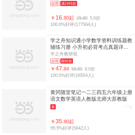
学苏教版人教版北师青岛小学同步练
自营
满1件6折
习册上全套口算大通关速
16
￥
.80起
29.80
5.6折
100.0%好评(177564人)
学之舟知识通小学数学资料训练题教
辅练习册 小升初必背考点真题详解
工具书 阅读理解真题训练课外阅读
学之舟教研组
答案详解视频教学课件全国
自营
限时抢
47
￥
.84
59.80
8.0折
100.0%好评(16554人)
黄冈随堂笔记一二三四五六年级上册
语文数学英语人教版北师大苏教版
券
广告
35
￥
.80起
99.9%好评(5642人)