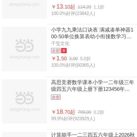
13
￥
.10起
114.20
1.1折
100.0%好评(23842人)
小学九九乘法口诀表 满减凑单神器1
00-50单位换算表幼小衔接数学习手
卡片二年级同步训练当当自营图书
千玺文化
自营
券
1
￥
.50
3.00
5.0折
100.0%好评(60365人)
高思竞赛数学课本小学一二年级三年
级四五六年级上册下册123456年级
奥数小丛书小蓝本高思导引学校竞赛
自营
数学课本奥林匹克数学
18
￥
.70起
799.00
0.2折
99.9%好评(923929人)
计算能手一二三四五六年级上2026秋