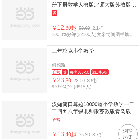
册下册数学人教版北师大版苏教版北
京版
券
12
￥
.80起
59.60
2.1折
100.0%好评(22100人)
文豪博阅图书旗舰店
三年攻克小学数学
何德耀
自营
券
每满100-50
满1件6折
23
￥
.80
28.00
8.5折
99.9%好评(8815人)
汉知简口算题10000道小学数学一二
三四五六年级北师版苏教版青岛版
自营
13
￥
.40起
35.90
3.7折