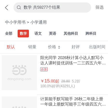
筛选
中小学用书
>
小学通用
全部
数学
语文
英语
其他科目
跨科目
默认
销量
价格
好评
出版时间
阳光同学 2026秋计算小达人默写小
达人课时提优训练一二三四五六年级
数学人教版123456年级上册数学计
自营
算小达人思维训练
15
￥
.00起
28.80
5.2折
100.0%好评(43291人)
计算能手默写能手 26秋二年级上册
一年级上册默写能手三年级四五六数