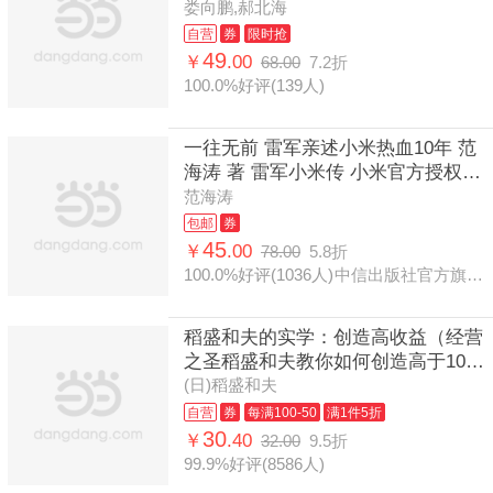
娄向鹏,郝北海
自营
券
限时抢
49
￥
.00
68.00
7.2折
100.0%好评(139人)
一往无前 雷军亲述小米热血10年 范
海涛 著 雷军小米传 小米官方授权传
记 10周年 小米成长历程 中信出版社
范海涛
官方旗舰店
包邮
券
45
￥
.00
78.00
5.8折
100.0%好评(1036人)
中信出版社官方旗舰店
稻盛和夫的实学：创造高收益（经营
之圣稻盛和夫教你如何创造高于10%
的企业利润率）
(日)稻盛和夫
自营
券
每满100-50
满1件5折
30
￥
.40
32.00
9.5折
99.9%好评(8586人)