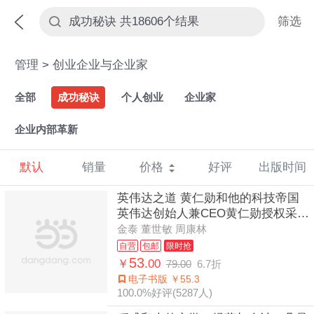
筛选
管理
>
创业企业与企业家
全部
成功秘诀
个人创业
企业家
企业内部革新
默认
销量
价格
好评
出版时间
英伟达之道 黄仁勋和他的科技帝国
英伟达创始人兼CEO黄仁勋授权采访
图书 全面公开英伟达成为全球市值
金泰 董世敏 周康林
最高公司的奥秘 讲述
自营
包邮
限时抢
53
￥
.00
79.00
6.7折
电子书版 ￥55.3
100.0%好评(5287人)