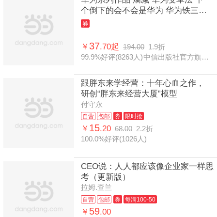
个倒下的会不会是华为 华为铁三角
工作法 中信出版社官方旗舰店 正版
券
37
￥
.70起
194.00
1.9折
99.9%好评(8263人)
中信出版社官方旗舰店
跟胖东来学经营：十年心血之作，
研创“胖东来经营大厦”模型
付守永
自营
包邮
券
限时抢
15
￥
.20
68.00
2.2折
100.0%好评(1026人)
CEO说：人人都应该像企业家一样思
考（更新版）
拉姆.查兰
自营
包邮
券
每满100-50
59
￥
.00