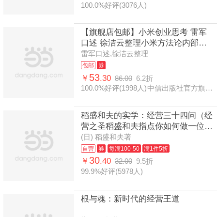
100.0%好评(3076人)
【旗舰店包邮】小米创业思考 雷军
口述 徐洁云整理小米方法论内部工
具书 雷军创业心法经验哲学 中信出
雷军口述,徐洁云整理
版社官方正品
包邮
券
53
￥
.30
86.00
6.2折
100.0%好评(1998人)
中信出版社官方旗舰店
稻盛和夫的实学：经营三十四问（经
营之圣稻盛和夫指点你如何做一位优
秀的企业家。）
(日) 稻盛和夫著
自营
券
每满100-50
满1件5折
30
￥
.40
32.00
9.5折
99.9%好评(5978人)
根与魂：新时代的经营王道