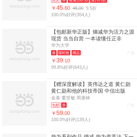
自营
券
每满100-50
满1件5折
45
￥
.60
48.00
9.5折
100.0%好评(354人)
【包邮新华正版】熵减华为活力之源
现货 当当自营 一本读懂任正非
华为大学
券
限时抢
赠品
广告
39
￥
.10
99.8%好评(643人)
【赠深度解读】英伟达之道 黄仁勋
黄仁勋和他的科技帝国 中信出版
金泰 董世敏 周康林
包邮
券
广告
59
￥
.00
100.0%好评(139人)
华为系列作品 熵减 华为变革法 下一