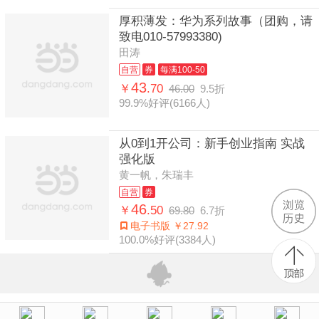
厚积薄发：华为系列故事（团购，请
致电010-57993380)
田涛
自营
券
每满100-50
43
￥
.70
46.00
9.5折
99.9%好评(6166人)
从0到1开公司：新手创业指南 实战
强化版
黄一帆，朱瑞丰
自营
券
46
￥
.50
69.80
6.7折
电子书版 ￥27.92
100.0%好评(3384人)