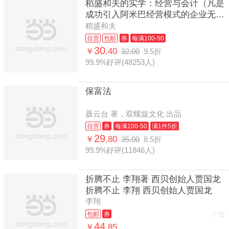
稻盛和夫的实学：经营与会计（凡是
成功引入阿米巴经营模式的企业无不
贯彻执行了稻盛和夫的会计七原则）
稻盛和夫
自营
包邮
券
每满100-50
30
￥
.40
32.00
9.5折
99.9%好评(48253人)
保富法
聂云台 著，双螺旋文化 出品
自营
券
每满100-50
满1件5折
29
￥
.80
35.00
8.5折
99.9%好评(11846人)
折腾不止 李翔著 西贝创始人贾国龙
折腾不止 李翔 西贝创始人贾国龙
李翔
包邮
券
广告
44
￥
.85