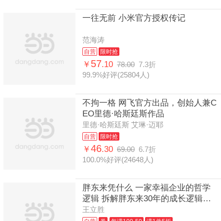
一往无前 小米官方授权传记
范海涛
自营
限时抢
57
￥
.10
78.00
7.3折
99.9%好评(25804人)
不拘一格 网飞官方出品，创始人兼C
EO里德·哈斯廷斯作品
里德·哈斯廷斯 艾琳·迈耶
自营
限时抢
46
￥
.30
69.00
6.7折
100.0%好评(24648人)
胖东来凭什么 一家幸福企业的哲学
逻辑 拆解胖东来30年的成长逻辑，
剖析真诚赢得信任的经营法则 于东
王立胜
来