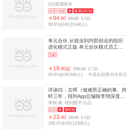
(日)稻盛和夫
自营
包邮
券
每满100-50
84
￥
.60
89.00
9.5折
99.6%好评(21440人)
单元合伙 从就业到内部创业的组织
进化模式正版 单元合伙模式员工管
理制度绩效考核合伙人制度模式书籍
包邮
企业管理员工管理制度书
19
￥
.80起
295.00
0.7折
99.8%好评(466人)
中昊欣彩图书专营店
详谈01：左晖（做难而正确的事。跨
时三年，得到App总编辑李翔深度访
谈贝壳找房、链家创始人左晖）
李翔 著; 得到图书 出品
自营
券
限时抢
23
￥
.40
39.00
6.0折
100.0%好评(12388人)