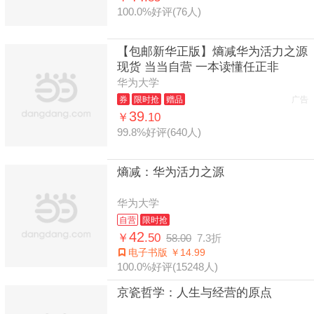
100.0%好评(76人)
【包邮新华正版】熵减华为活力之源
现货 当当自营 一本读懂任正非
华为大学
券
限时抢
赠品
广告
39
￥
.10
99.8%好评(640人)
熵减：华为活力之源
华为大学
自营
限时抢
42
￥
.50
58.00
7.3折
电子书版 ￥14.99
100.0%好评(15248人)
京瓷哲学：人生与经营的原点