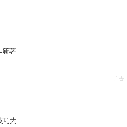
的人 李新著
广告
的沟通技巧为