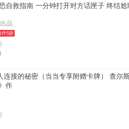
社恐自救指南 一分钟打开对方话匣子 终结尬
 出品
1件5折
折
)
人连接的秘密（当当专享附赠卡牌） 查尔斯
》作
折