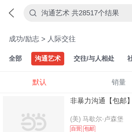
成功/励志
>
人际交往
全部
沟通艺术
交往/与人相处
默认
销量
非暴力沟通【包邮】
(美) 马歇尔·卢森堡
自营
包邮