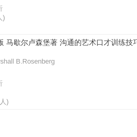
折
人)
版 马歇尔卢森堡著 沟通的艺术口才训练
ll B.Rosenberg
折
3人)