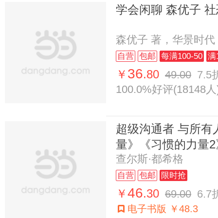
学会闲聊 森优子 
森优子 著，华景时代
自营
包邮
每满100-50
满
36
￥
.80
49.00
7.5
100.0%好评(18148人
超级沟通者 与所有
量》《习惯的力量2
查尔斯·都希格
自营
包邮
限时抢
46
￥
.30
69.00
6.7
电子书版 ￥48.3