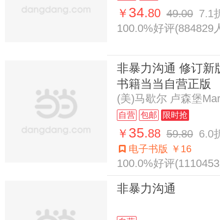
34
￥
.80
49.00
7.1
100.0%好评(884829
非暴力沟通 修订新
书籍当当自营正版
(美)马歇尔 卢森堡Marsha
自营
包邮
限时抢
35
￥
.88
59.80
6.0
电子书版 ￥16
100.0%好评(111045
非暴力沟通