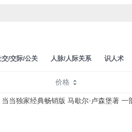
社交/交际/公关
人脉/人际关系
识人术
价格
当当独家经典畅销版 马歇尔·卢森堡著 