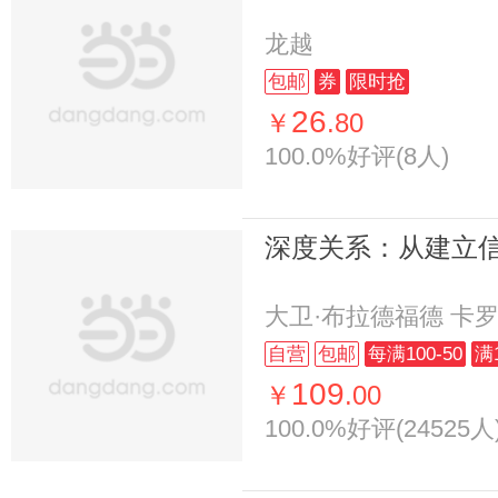
龙越
包邮
券
限时抢
26
￥
.80
100.0%好评(8人)
深度关系：从建立
大卫·布拉德福德 卡罗
自营
包邮
每满100-50
满
109
￥
.00
100.0%好评(24525人