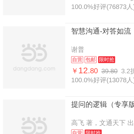
100.0%好评(76873人
智慧沟通-对答如流
谢普
自营
包邮
限时抢
12
￥
.80
39.80
3.2
100.0%好评(13078人
提问的逻辑（专享
高飞 著，文通天下 
自营
限时抢