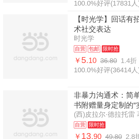
100.0%好评(17831人
【时光学】回话有
术社交表达
时光学
自营
包邮
限时抢
5
￥
.10
36.80
1.4折
100.0%好评(36414人
非暴力沟通术：简
书附赠量身定制的“
(西)皮拉尔·德拉托雷
自营
限时抢
13
￥
.90
49.80
2.8