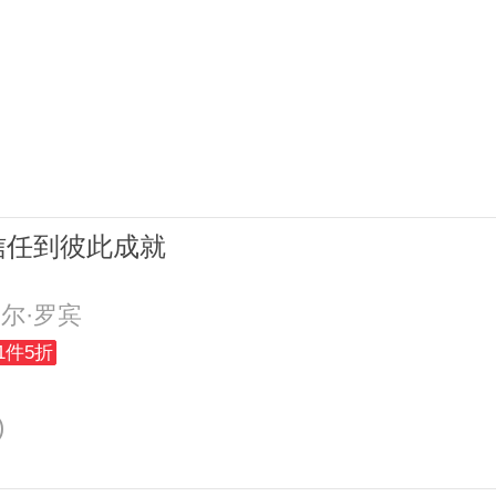
信任到彼此成就
尔·罗宾
1件5折
)