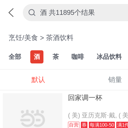
烹饪/美食
>
茶酒饮料
全部
酒
茶
咖啡
冰品饮料
默认
销量
回家调一杯
( 美) 亚历克斯·戴, ( 
自营
券
每满100-50
满1