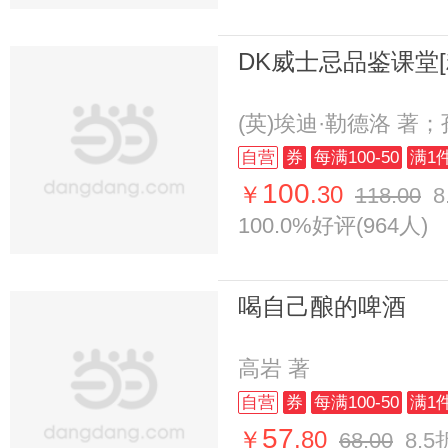
DK威士忌品鉴课堂[
(英)埃迪·勒德洛 著
自营
券
每满100-50
满1
100
￥
.30
118.00
8
100.0%好评(964人)
喝自己酿的啤酒
高岩 著
自营
券
每满100-50
满1
57
￥
.80
68.00
8.5