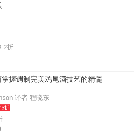
系
3.2折
面掌握调制完美鸡尾酒技艺的精髓
henson 译者 程晓东
件5折
折
)