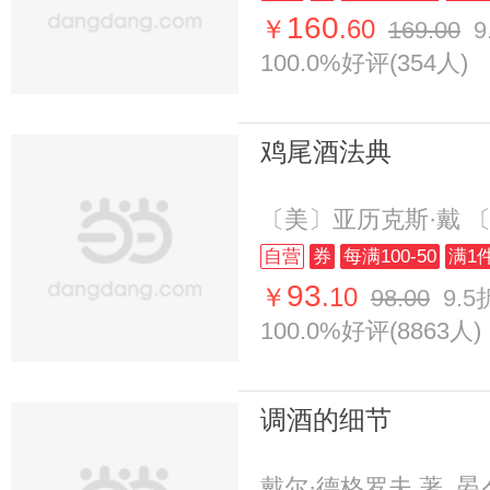
160
￥
.60
169.00
9
100.0%好评(354人)
鸡尾酒法典
〔美〕亚历克斯·戴 
自营
券
每满100-50
满1
93
￥
.10
98.00
9.5
100.0%好评(8863人)
调酒的细节
戴尔·德格罗夫 著, 晏