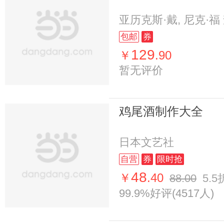
亚历克斯·戴, 尼克·福
包邮
券
129
￥
.90
暂无评价
鸡尾酒制作大全
日本文艺社
自营
券
限时抢
48
￥
.40
88.00
5.5
99.9%好评(4517人)