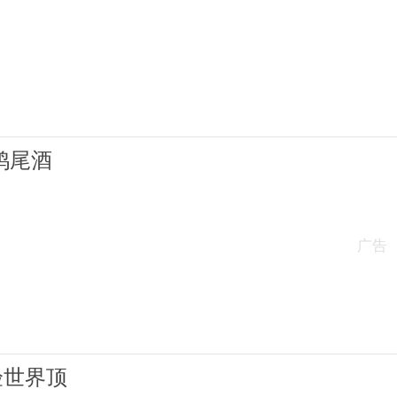
里里根鸡尾酒
广告
轻松体验世界顶