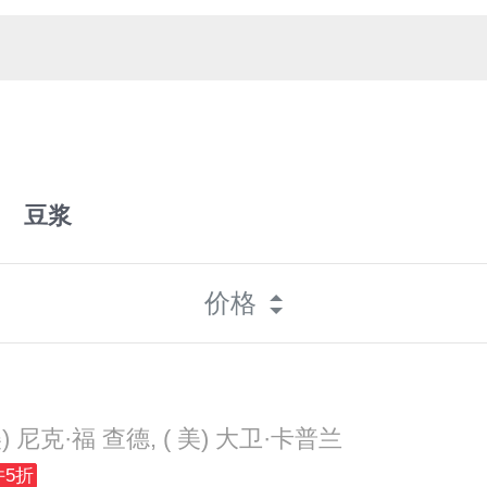
豆浆
价格
美) 尼克·福 查德, ( 美) 大卫·卡普兰
件5折