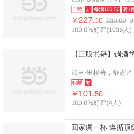
自营
券
每满100-50
满1
227
￥
.10
239.00
9
100.0%好评(1936人)
加里·里根著，舒宓译
包邮
券
101
￥
.50
100.0%好评(4人)