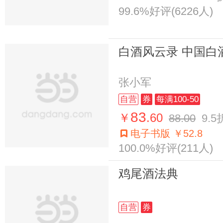
99.6%好评(6226人)
白酒风云录 中国白酒
张小军
自营
券
每满100-50
83
￥
.60
88.00
9.5
电子书版 ￥52.8
100.0%好评(211人)
鸡尾酒法典
自营
券