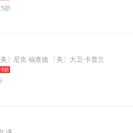
.5折
〔美〕尼克·福查德 〔美〕大卫·卡普兰
件5折
折
夕 译