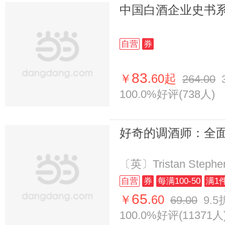
中国白酒企业史书
自营
券
83
￥
.60起
264.00
100.0%好评(738人)
好奇的调酒师：全
〔英〕Tristan Step
自营
券
每满100-50
满1
65
￥
.60
69.00
9.5
100.0%好评(11371人