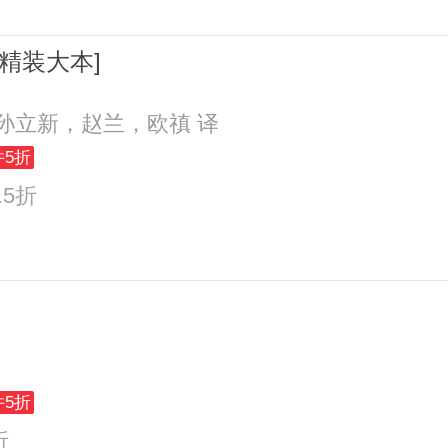
精装大本]
；孙立新，赵兰，欧禛 译
件5折
.5折
件5折
折